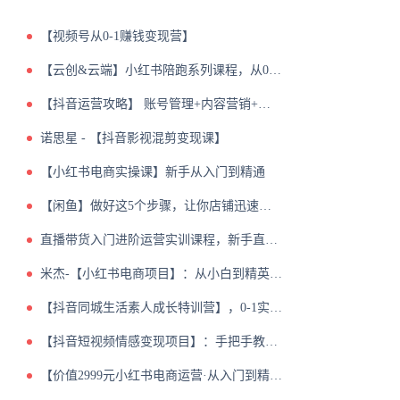
【视频号从0-1赚钱变现营】
【云创&云端】小红书陪跑系列课程，从0-1玩转小红书，开启全新赚钱模式
【抖音运营攻略】 账号管理+内容营销+模式变现
诺思星 - 【抖音影视混剪变现课】
【小红书电商实操课】新手从入门到精通
【闲鱼】做好这5个步骤，让你店铺迅速抢占市场流量
直播带货入门进阶运营实训课程，新手直播运营培训实操课
米杰-【小红书电商项目】：从小白到精英实战训练营-
【抖音同城生活素人成长特训营】，0-1实战落地，方法技巧、实战应用、案例解析
【抖音短视频情感变现项目】：手把手教您做一个可落地的情感账号
【价值2999元小红书电商运营·从入门到精髓】