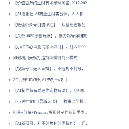
【价值百万的生财有术星球问答_2017-2024合集】
【AI进化社·AI商业生财实战课，人人都能上手的AI商业变现课】
【微信公众号引流课程】「从基础逻辑到微信搜一搜优化排名，从被动引流到实战变现」
【头条100%原创玩法】，暴力起号详细教程，0成本无门槛
【小红书心理测试爆火项目】，月入7000 ，简单无脑操作，尚未饱和，依旧可入局
如何利用天赋打造持续赚钱商业模式
【视频号半无人直播】，不违规不封号，轻松日入100
2个月赚10W的小红书打卡项目
【AI制作超有爱迷你宠物玩法】，1张图涨粉1W，多元化变现，手把手交给你【揭秘】
【小说推文8月最新玩法】—故事混剪批量搬运流程【揭秘】
抖音+剪映+Premiere短视频制作从新手到高手 [ 学习教育] [pdf+全格式]
【AI新项目，利用碎片化时间操作】，日入600【揭秘】