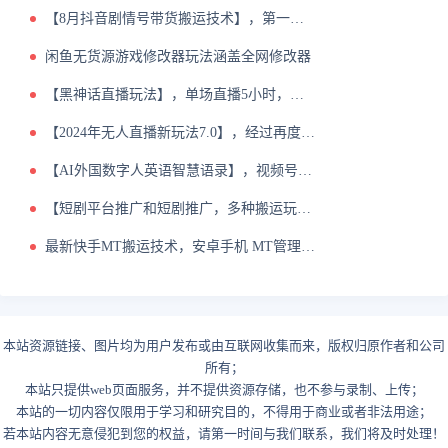
【8月抖音剧情号带货搬运技术】，第一条视频30万播放爆单佣金700【揭秘】
闲鱼无货源游戏修改器玩法涵盖全网修改器
【黑神话直播玩法】，单场直播5小时，纯收入9000【揭秘】
【2024年无人直播新玩法7.0】，经过再度升级，抖音.快手.视频号三家通用【揭秘】
【AI外国数字人英语智慧语录】，视频号创新玩法，起号迅速，流量爆炸，日入1k 【揭秘】
【短剧平台推广和短剧推广，多种搬运玩法以及全套原创剪辑教程（附完整渠道）】
最新快手MT搬运技术，安卓手机 MT管理器轻松过原创
本站资源链接、图片均为用户发布或由互联网收集而来，版权归原作者和公司
所有；
本站只提供web页面服务，并不提供资源存储，也不参与录制、上传；
本站的一切内容仅限用于学习和研究目的，不得用于商业或者非法用途；
若本站内容无意侵犯到您的权益，请第一时间与我们联系，我们将及时处理！