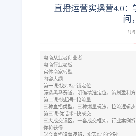
直播运营实操营4.0
间
时间：
电商从业者创业者
电商行业老板
实体商家转型
内容大纲
第一课:找对标+锁定位
筛选黑马赛道，明确精准定位，策划盈利方
第二课:快起号+抢流量
三种直播类型，三种爆量玩法，拉流逻辑步
第三课:优话术+快成交
三大成交误区，一套成交框架，行业案例拆
你将获得
学会直播运营逻辑，实现0-1的突破