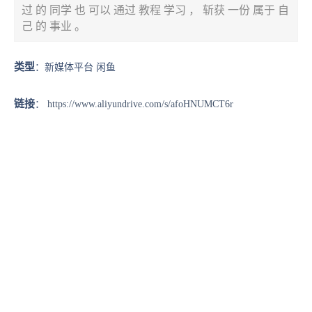
过 的 同学 也 可以 通过 教程 学习 ， 斩获 一份 属于 自
己 的 事业 。
类型
：新媒体平台 闲鱼
链接
：
https://www.aliyundrive.com/s/afoHNUMCT6r